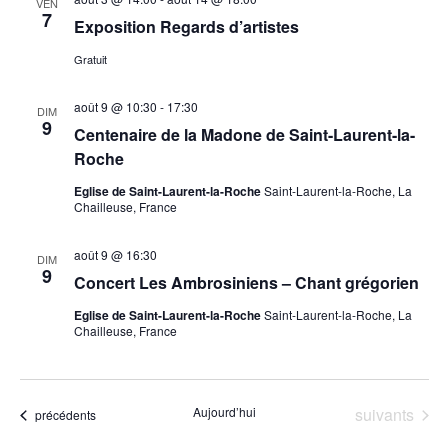
VEN
r
g
e
7
e
Exposition Regards d’artistes
c
a
c
h
r
t
Gratuit
t
e
c
i
i
h
août 9 @ 10:30
-
17:30
o
o
DIM
9
Centenaire de la Madone de Saint-Laurent-la-
n
e
n
Roche
n
d
e
e
e
t
Eglise de Saint-Laurent-la-Roche
Saint-Laurent-la-Roche, La
z
Chailleuse, France
v
n
u
u
a
n
août 9 @ 16:30
e
DIM
9
v
e
Concert Les Ambrosiniens – Chant grégorien
s
d
i
É
Eglise de Saint-Laurent-la-Roche
Saint-Laurent-la-Roche, La
a
g
Chailleuse, France
v
t
a
è
e
n
t
.
e
Évènements
Aujourd’hui
suivants
i
Évènements
précédents
m
o