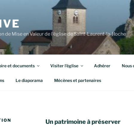
IVE
n de Mise en Valeur de l'église de Saint-Laurent-la-Roche
oire et documents
Visiter l’église
Adhérer
Nous 
ns
Le diaporama
Mécènes et partenaires
TION
Un patrimoine à préserver