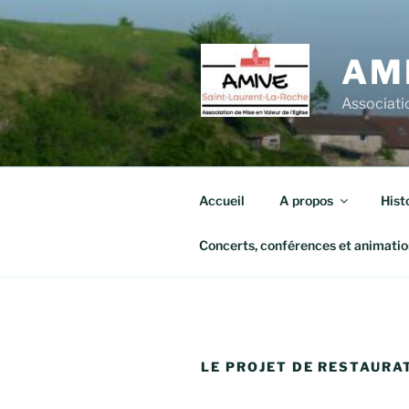
Aller
au
contenu
AM
principal
Associatio
Accueil
A propos
Hist
Concerts, conférences et animatio
LE PROJET DE RESTAURA