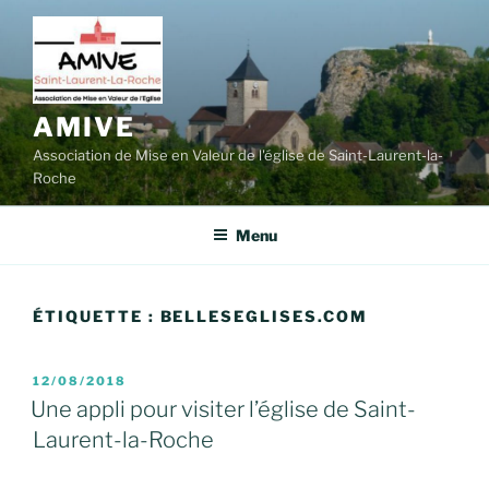
Aller
au
contenu
principal
AMIVE
Association de Mise en Valeur de l'église de Saint-Laurent-la-
Roche
Menu
ÉTIQUETTE :
BELLESEGLISES.COM
PUBLIÉ
12/08/2018
LE
Une appli pour visiter l’église de Saint-
Laurent-la-Roche