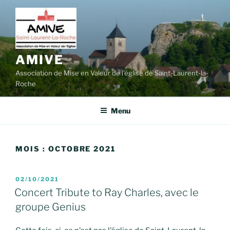
Aller
au
contenu
principal
AMIVE
Association de Mise en Valeur de l'église de Saint-Laurent-la-
Roche
Menu
MOIS :
OCTOBRE 2021
PUBLIÉ
02/10/2021
LE
Concert Tribute to Ray Charles, avec le
groupe Genius