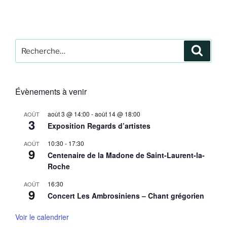
Recherche
Recher
pour
:
Évènements à venir
août 3 @ 14:00
-
août 14 @ 18:00
AOÛT
3
Exposition Regards d’artistes
10:30
-
17:30
AOÛT
9
Centenaire de la Madone de Saint-Laurent-la-
Roche
16:30
AOÛT
9
Concert Les Ambrosiniens – Chant grégorien
Voir le calendrier