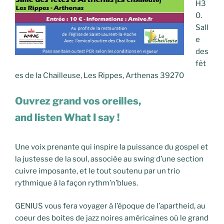
H3
0.
Sall
e
des
fêt
es de la Chailleuse, Les Rippes, Arthenas 39270
Ouvrez grand vos oreilles,
and listen What I say !
Une voix prenante qui inspire la puissance du gospel et
la justesse de la soul, associée au swing d’une section
cuivre imposante, et le tout soutenu par un trio
rythmique à la façon rythm’n’blues.
GENIUS vous fera voyager à l’époque de l’apartheid, au
coeur des boites de jazz noires américaines où le grand