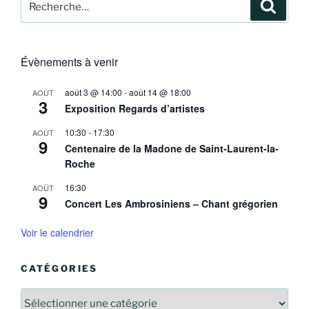
Recher
pour
:
Évènements à venir
août 3 @ 14:00
-
août 14 @ 18:00
AOÛT
3
Exposition Regards d’artistes
10:30
-
17:30
AOÛT
9
Centenaire de la Madone de Saint-Laurent-la-
Roche
16:30
AOÛT
9
Concert Les Ambrosiniens – Chant grégorien
Voir le calendrier
CATÉGORIES
Catégories