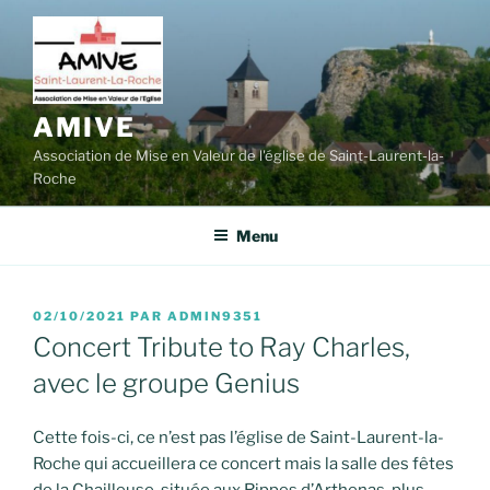
Aller
au
contenu
principal
AMIVE
Association de Mise en Valeur de l'église de Saint-Laurent-la-
Roche
Menu
PUBLIÉ
02/10/2021
PAR
ADMIN9351
LE
Concert Tribute to Ray Charles,
avec le groupe Genius
Cette fois-ci, ce n’est pas l’église de Saint-Laurent-la-
Roche qui accueillera ce concert mais la salle des fêtes