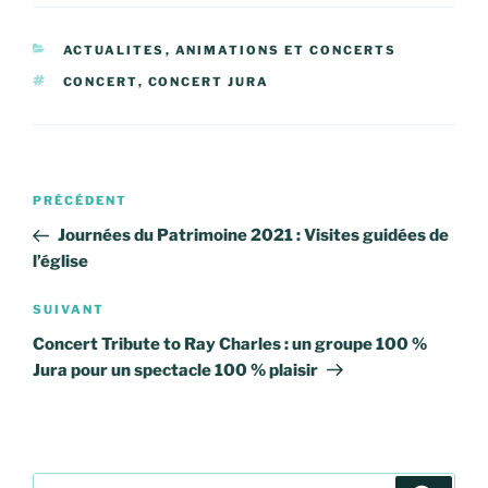
CATÉGORIES
ACTUALITES
,
ANIMATIONS ET CONCERTS
ÉTIQUETTES
CONCERT
,
CONCERT JURA
Navigation
Article
PRÉCÉDENT
de
précédent
Journées du Patrimoine 2021 : Visites guidées de
l’article
l’église
Article
SUIVANT
suivant
Concert Tribute to Ray Charles : un groupe 100 %
Jura pour un spectacle 100 % plaisir
Recherche