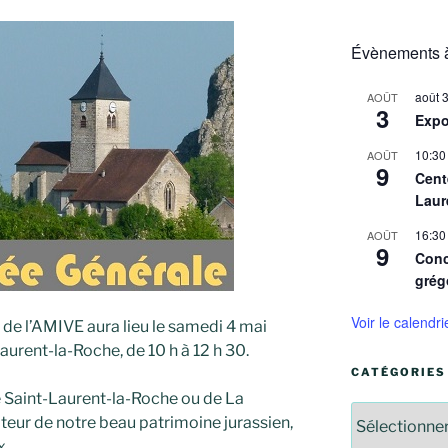
:
Évènements à
août 
AOÛT
3
Expo
10:30
AOÛT
9
Cent
Laur
16:30
AOÛT
9
Conc
grég
Voir le calendri
de l’AMIVE aura lieu le samedi 4 mai
urent-la-Roche, de 10 h à 12 h 30.
CATÉGORIES
e Saint-Laurent-la-Roche ou de La
Catégories
eur de notre beau patrimoine jurassien,
x.