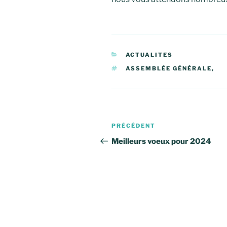
CATÉGORIES
ACTUALITES
ÉTIQUETTES
ASSEMBLÉE GÉNÉRALE,
Navigation
Article
PRÉCÉDENT
de
précédent
Meilleurs voeux pour 2024
l’article