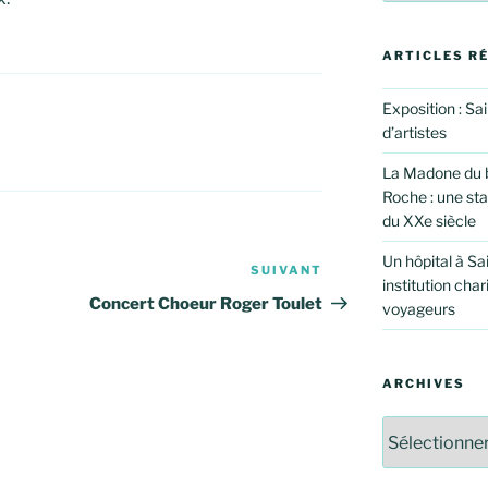
ARTICLES R
Exposition : Sa
d’artistes
La Madone du b
Roche : une st
du XXe siècle
Un hôpital à Sa
SUIVANT
Article
institution char
suivant
Concert Choeur Roger Toulet
voyageurs
ARCHIVES
Archives