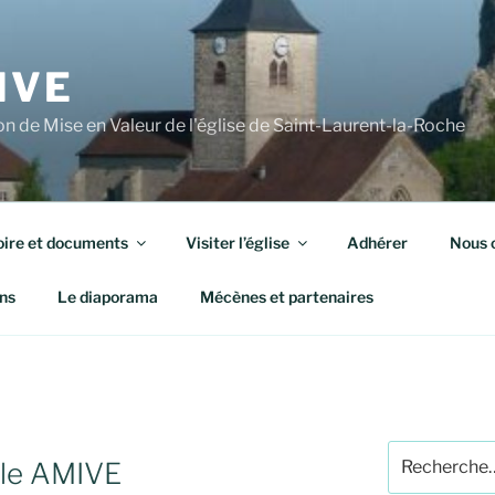
IVE
n de Mise en Valeur de l'église de Saint-Laurent-la-Roche
oire et documents
Visiter l’église
Adhérer
Nous 
ns
Le diaporama
Mécènes et partenaires
Recherche
le AMIVE
pour