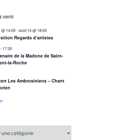
 venir
3 @ 14:00
-
août 14 @ 18:00
sition Regards d’artistes
-
17:30
enaire de la Madone de Saint-
ent-la-Roche
ert Les Ambrosiniens – Chant
orien
er