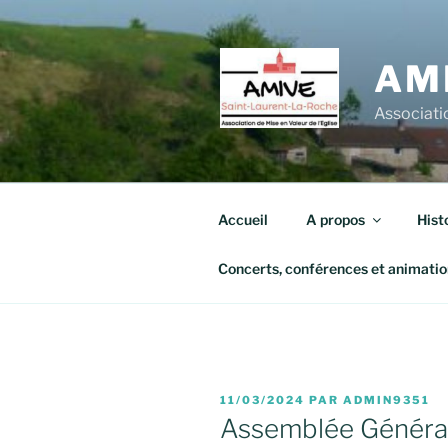
Aller
au
contenu
AM
principal
Associatio
Accueil
A propos
Hist
Concerts, conférences et animatio
PUBLIÉ
11/03/2024
PAR
ADMIN9351
LE
Assemblée Généra