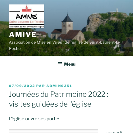
Aller
au
contenu
principal
AMIVE
Association de Mise en Valeur de l'église de Saint-Laurent-la-
Roche
Menu
PUBLIÉ
07/09/2022
PAR
ADMIN9351
LE
Journées du Patrimoine 2022 :
visites guidées de l’église
L’église ouvre ses portes
samedi