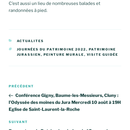
C’est aussi un lieu de nombreuses balades et
randonnées à pied.
CATÉGORIES
ACTUALITES
ÉTIQUETTES
JOURNÉES DU PATRIMOINE 2022
,
PATRIMOINE
JURASSIEN
,
PEINTURE MURALE
,
VISITE GUIDÉE
Navigation
Article
PRÉCÉDENT
de
précédent
Conférence Gigny, Baume-les-Messieurs, Cluny :
l’article
l’Odyssée des moines du Jura Mercredi 10 août à 19H
Eglise de Saint-Laurent-la-Roche
Article
SUIVANT
suivant