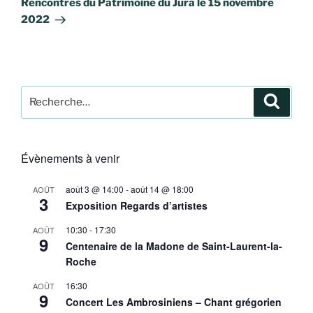
Rencontres du Patrimoine du Jura le 15 novembre
2022
Recherche
Recher
pour
:
Évènements à venir
août 3 @ 14:00
-
août 14 @ 18:00
AOÛT
3
Exposition Regards d’artistes
10:30
-
17:30
AOÛT
9
Centenaire de la Madone de Saint-Laurent-la-
Roche
16:30
AOÛT
9
Concert Les Ambrosiniens – Chant grégorien