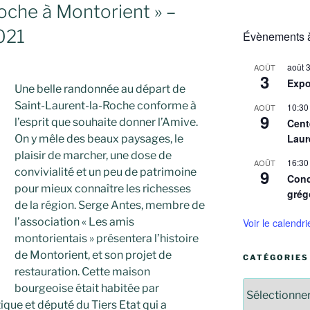
:
oche à Montorient » –
021
Évènements à
août 
AOÛT
3
Expo
Une belle randonnée au départ de
Saint-Laurent-la-Roche conforme à
10:30
AOÛT
9
l’esprit que souhaite donner l’Amive.
Cent
Laur
On y mêle des beaux paysages, le
plaisir de marcher, une dose de
16:30
AOÛT
convivialité et un peu de patrimoine
9
Conc
pour mieux connaître les richesses
grég
de la région. Serge Antes, membre de
l’association « Les amis
Voir le calendri
montorientais » présentera l’histoire
de Montorient, et son projet de
CATÉGORIES
restauration. Cette maison
Catégories
bourgeoise était habitée par
que et député du Tiers Etat qui a