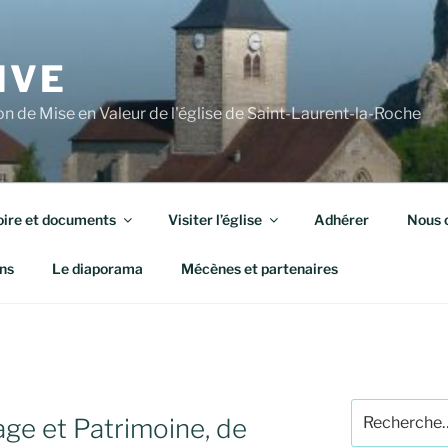
IVE
n de Mise en Valeur de l'église de Saint-Laurent-la-Roche
oire et documents
Visiter l’église
Adhérer
Nous 
ns
Le diaporama
Mécènes et partenaires
Recherche
ge et Patrimoine, de
pour