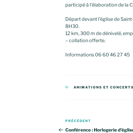
participé à l’élaboration de la 
Départ devant l’église de Saint
8H30.
12 km, 300 m de dénivelé, empo
– collation offerte.
Informations 06 60 46 27 45
CATÉGORIES
ANIMATIONS ET CONCERT
Navigation
Article
PRÉCÉDENT
de
précédent
Conférence : Horlogerie d’églis