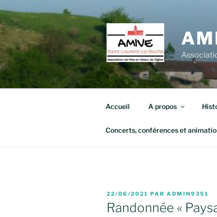
Aller
au
contenu
AM
principal
Associatio
Accueil
A propos
Hist
Concerts, conférences et animatio
PUBLIÉ
22/06/2021
PAR
ADMIN9351
LE
Randonnée « Paysa