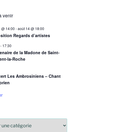
 venir
3 @ 14:00
-
août 14 @ 18:00
sition Regards d’artistes
-
17:30
enaire de la Madone de Saint-
ent-la-Roche
ert Les Ambrosiniens – Chant
orien
er