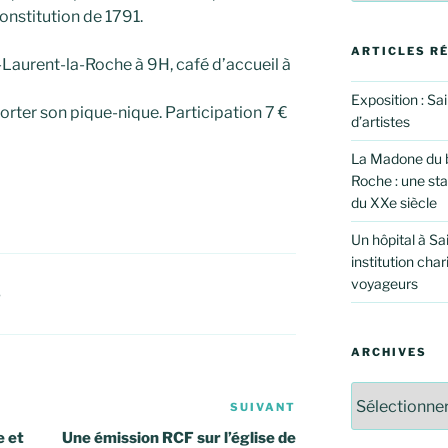
Constitution de 1791.
ARTICLES R
-Laurent-la-Roche à 9H, café d’accueil à
Exposition : Sa
rter son pique-nique. Participation 7 €
d’artistes
La Madone du b
Roche : une st
du XXe siècle
Un hôpital à Sa
institution char
voyageurs
S
ARCHIVES
Archives
SUIVANT
Article
suivant
e et
Une émission RCF sur l’église de