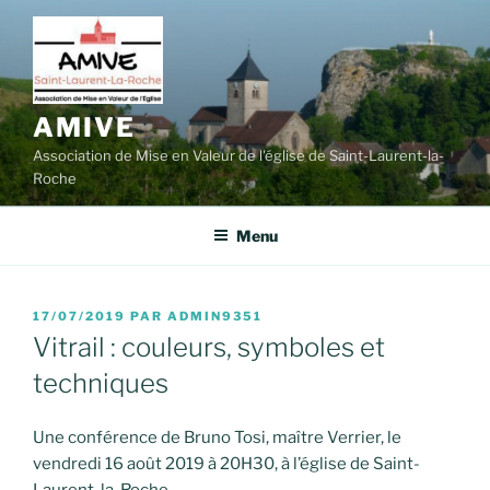
Aller
au
contenu
principal
AMIVE
Association de Mise en Valeur de l'église de Saint-Laurent-la-
Roche
Menu
PUBLIÉ
17/07/2019
PAR
ADMIN9351
LE
Vitrail : couleurs, symboles et
techniques
Une conférence de Bruno Tosi, maître Verrier, le
vendredi 16 août 2019 à 20H30, à l’église de Saint-