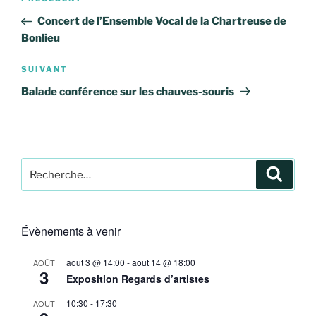
Article
de
précédent
Concert de l’Ensemble Vocal de la Chartreuse de
l’article
Bonlieu
Article
SUIVANT
suivant
Balade conférence sur les chauves-souris
Recherche
Recher
pour
:
Évènements à venir
août 3 @ 14:00
-
août 14 @ 18:00
AOÛT
3
Exposition Regards d’artistes
10:30
-
17:30
AOÛT