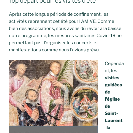
Top départ pour les visites d’été
Après cette longue période de confinement, les
activités reprennent cet été pour l’AMIVE. Comme
bien des associations, nous avons dû revoir à la baisse
notre programme, les mesures sanitaires Covid-19 ne
permettant pas d’organiser les concerts et
manifestations comme nous l’avions prévu.
Cependa
nt, les
visites
guidées
de
l’église
de
Saint-
Laurent
-la-