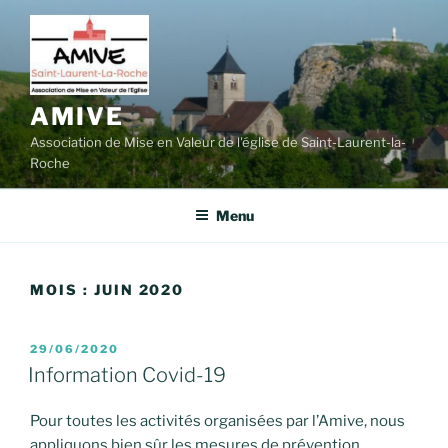
Aller
au
contenu
principal
AMIVE
Association de Mise en Valeur de l'église de Saint-Laurent-la-
Roche
Menu
MOIS :
JUIN 2020
PUBLIÉ
29/06/2020
LE
Information Covid-19
Pour toutes les activités organisées par l’Amive, nous
appliquons bien sûr les mesures de prévention