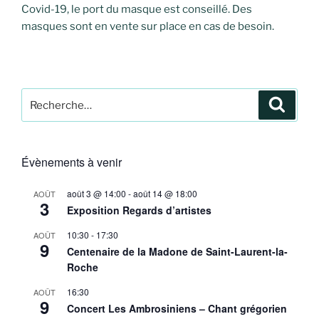
Covid-19, le port du masque est conseillé. Des
masques sont en vente sur place en cas de besoin.
Recherche
Recher
pour
:
Évènements à venir
août 3 @ 14:00
-
août 14 @ 18:00
AOÛT
3
Exposition Regards d’artistes
10:30
-
17:30
AOÛT
9
Centenaire de la Madone de Saint-Laurent-la-
Roche
16:30
AOÛT
9
Concert Les Ambrosiniens – Chant grégorien