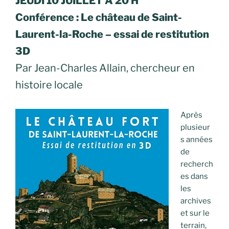
JEUDI 10 JUILLET A 20 H
Conférence : Le château de Saint-
Laurent-la-Roche – essai de restitution
3D
Par Jean-Charles Allain, chercheur en
histoire locale
Après
plusieur
s années
de
recherch
es dans
les
archives
et sur le
terrain,