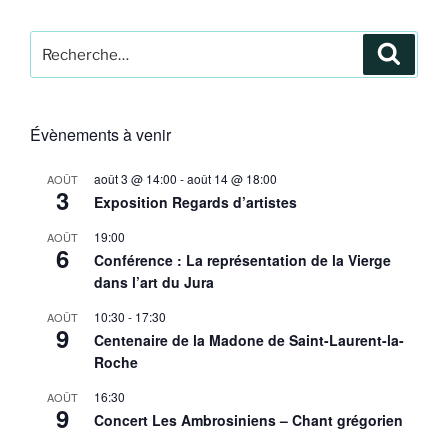
Recherche
Recher
pour
:
Évènements à venir
août 3 @ 14:00
-
août 14 @ 18:00
AOÛT
3
Exposition Regards d’artistes
19:00
AOÛT
6
Conférence : La représentation de la Vierge
dans l’art du Jura
10:30
-
17:30
AOÛT
9
Centenaire de la Madone de Saint-Laurent-la-
Roche
16:30
AOÛT
9
Concert Les Ambrosiniens – Chant grégorien