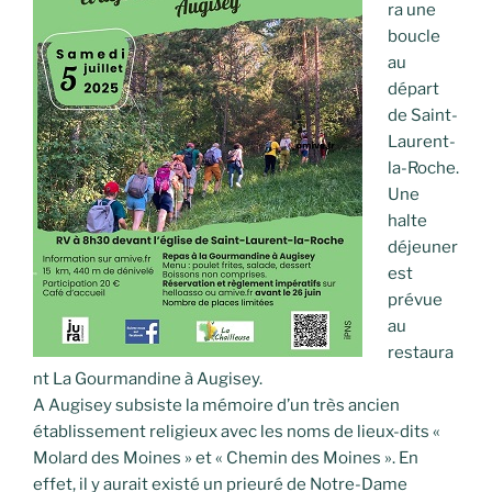
ra une
boucle
au
départ
de Saint-
Laurent-
la-Roche.
Une
halte
déjeuner
est
prévue
au
restaura
nt La Gourmandine à Augisey.
A Augisey subsiste la mémoire d’un très ancien
établissement religieux avec les noms de lieux-dits «
Molard des Moines » et « Chemin des Moines ». En
effet, il y aurait existé un prieuré de Notre-Dame