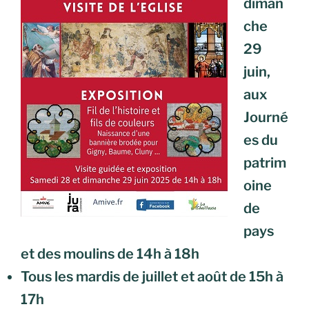
diman
che
29
juin,
aux
Journé
es du
patrim
oine
de
pays
et des moulins de 14h à 18h
Tous les mardis de juillet et août de 15h à
17h