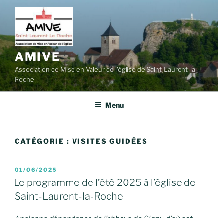
Aller
au
contenu
principal
AMIVE
Association de Mise en Valeur de l'église de Saint-Laurent-la-
Roche
Menu
CATÉGORIE :
VISITES GUIDÉES
PUBLIÉ
01/06/2025
LE
Le programme de l’été 2025 à l’église de
Saint-Laurent-la-Roche